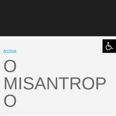
Open
Archive
O
MISANTROP
O