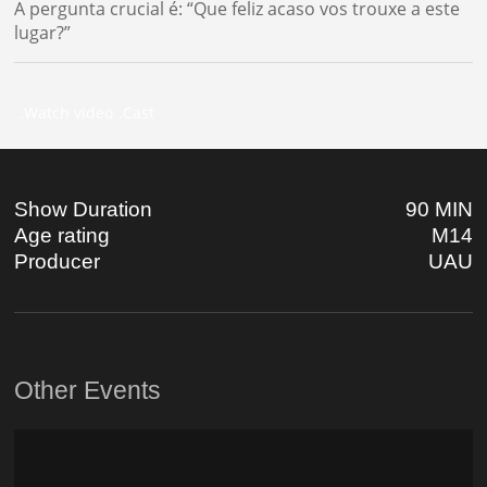
A pergunta crucial é: “Que feliz acaso vos trouxe a este
lugar?”
Watch video
Cast
.
.
Show Duration
90 MIN
Age rating
M14
Producer
UAU
Other Events