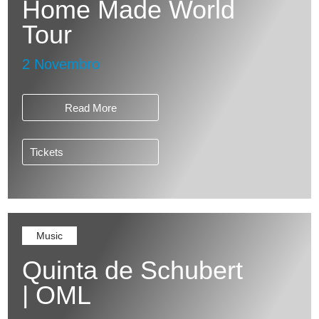
Home Made World
Tour
2 Novembro
Read More
Tickets
Music
Quinta de Schubert
| OML