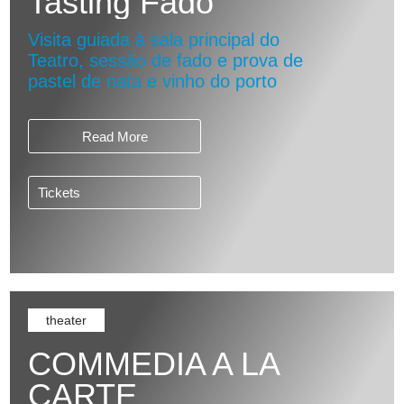
Tasting Fado
Visita guiada à sala principal do
Teatro, sessão de fado e prova de
pastel de nata e vinho do porto
Read More
Tickets
theater
COMMEDIA A LA
CARTE