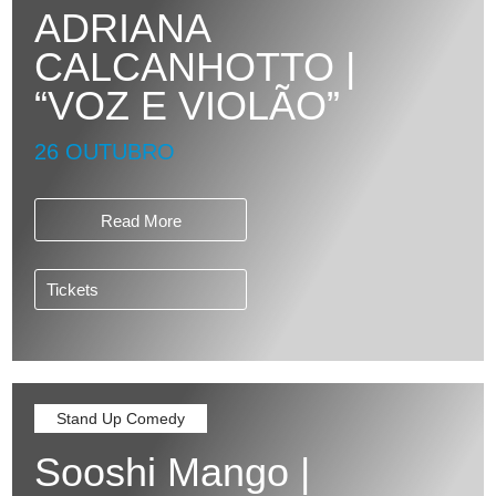
ADRIANA
CALCANHOTTO |
“VOZ E VIOLÃO”
26 OUTUBRO
Read More
Tickets
Stand Up Comedy
Sooshi Mango |