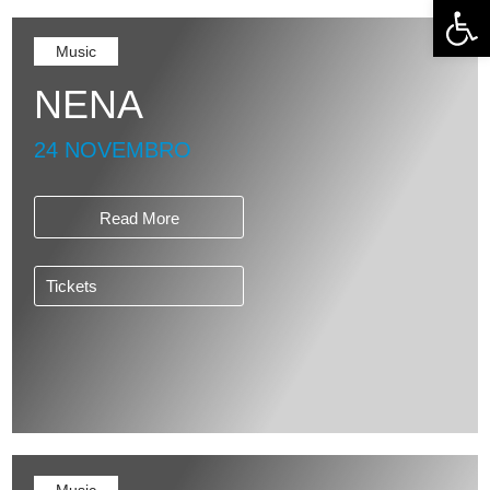
Open 
Music
NENA
24 NOVEMBRO
Read More
Tickets