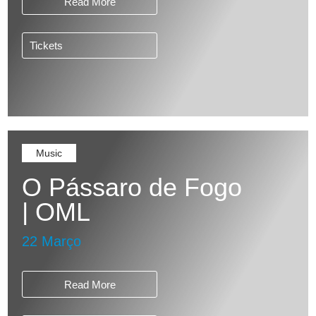
Read More
Tickets
Music
O Pássaro de Fogo
| OML
22 Março
Read More