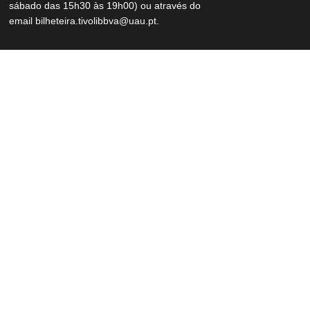
sábado das 15h30 às 19h00) ou através do
email
bilheteira.tivolibbva@uau.pt
.




Other Events