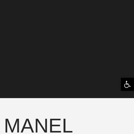
Open 
MANEL