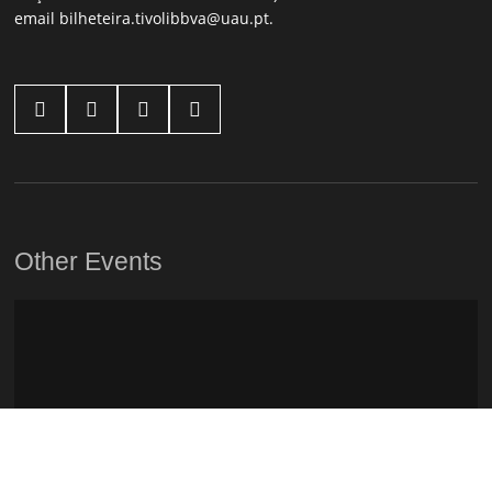
email
bilheteira.tivolibbva@uau.pt
.




Other Events