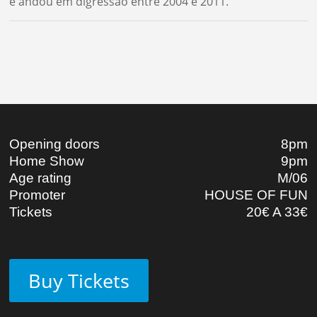
e andou em digressão entre 2004 e 2011.
Opening doors
8pm
Home Show
9pm
Age rating
M/06
Promoter
HOUSE OF FUN
Tickets
20€ A 33€
Buy Tickets