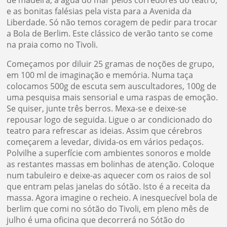
de madeira, a água do mar pelos corredores do teatro,
e as bonitas falésias pela vista para a Avenida da
Liberdade. Só não temos coragem de pedir para trocar
a Bola de Berlim. Este clássico de verão tanto se come
na praia como no Tivoli.
Começamos por diluir 25 gramas de noções de grupo,
em 100 ml de imaginação e memória. Numa taça
colocamos 500g de escuta sem auscultadores, 100g de
uma pesquisa mais sensorial e uma raspas de emoção.
Se quiser, junte três berros. Mexa-se e deixe-se
repousar logo de seguida. Ligue o ar condicionado do
teatro para refrescar as ideias. Assim que cérebros
começarem a levedar, divida-os em vários pedaços.
Polvilhe a superfície com ambientes sonoros e molde
as restantes massas em bolinhas de atenção. Coloque
num tabuleiro e deixe-as aquecer com os raios de sol
que entram pelas janelas do sótão. Isto é a receita da
massa. Agora imagine o recheio. A inesquecível bola de
berlim que comi no sótão do Tivoli, em pleno mês de
julho é uma oficina que decorrerá no Sótão do