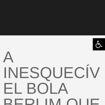
Open
A
INESQUECÍV
EL BOLA
BERLIM QUE