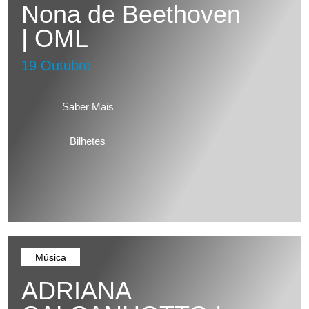
Nona de Beethoven
| OML
19 Outubro
Saber Mais
Bilhetes
Música
ADRIANA