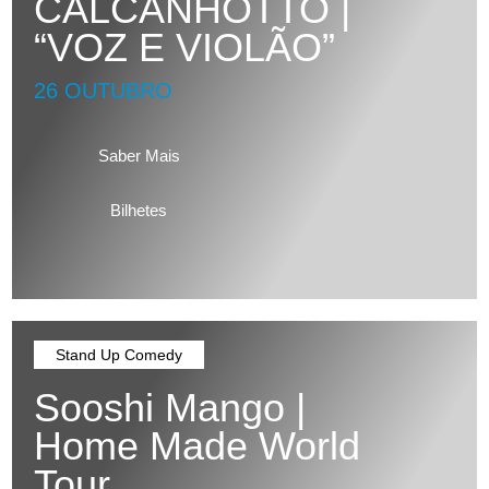
CALCANHOTTO |
“VOZ E VIOLÃO”
26 OUTUBRO
Saber Mais
Bilhetes
Stand Up Comedy
Sooshi Mango |
Home Made World
Tour