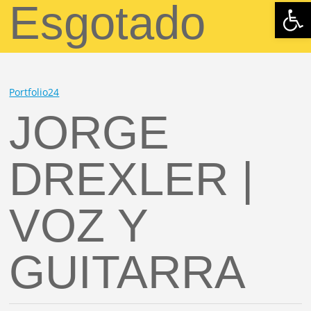
Abrir 
Esgotado
Portfolio24
JORGE
DREXLER |
VOZ Y
GUITARRA