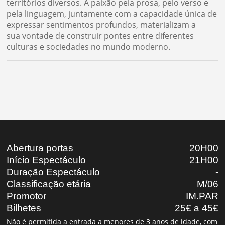
territórios diversos. A paixão pela prosa, pelo verso e
pela linguagem, juntamente com a capacidade única de
expressar sentimentos profundos, materializam a
sua vontade de construir pontes entre diferentes
culturas e sociedades no mundo moderno.
Abertura portas
20H00
Início Espectáculo
21H00
Duração Espectáculo
-
Classificação etária
M/06
Promotor
IM.PAR
Bilhetes
25€ a 45€
Não é permitida a entrada a menores de 3 anos de idade, com