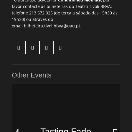
favor contacte as bilheteiras do Teatro Tivoli BBVA:
telefone 213 572 025 (de terça a sábado das 15h30 às
19h30) ou através do
email
bilheteira.tivolibbva@uau.pt
.




Other Events
Tasting Fado