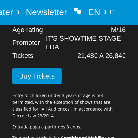
ater
Newsletter
EN
Opening doors
8pm
Whatsapp
Home Show
9pm
Age rating
M/16
IT'S SHOWTIME STAGE,
Promoter
LDA
Tickets
21,48€ A 26,84€
Buy Tickets
Entry to children under 3 years of age is not
permitted, with the exception of shows that are
classified for "All Audiences", in accordance with
Decree Law 23/2014.
Entrada paga a partir dos 3 anos.
To purchase tickets for
Conditioned Mobility
, por