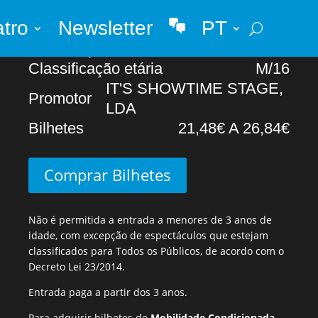
atro
Newsletter
PT
Abertura portas
20H00
Whatsapp
Início Espectáculo
21H00
Classificação etária
M/16
IT'S SHOWTIME STAGE,
Promotor
LDA
Bilhetes
21,48€ A 26,84€
Comprar Bilhetes
Não é permitida a entrada a menores de 3 anos de
idade, com excepção de espectáculos que estejam
classificados para Todos os Públicos, de acordo com o
Decreto Lei 23/2014.
Entrada paga a partir dos 3 anos.
Para adquirir bilhetes de
Mobilidade Condicionada
,