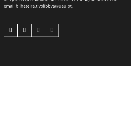
email
bilheteira.tivolibbva@uau.pt
.




Outros Eventos