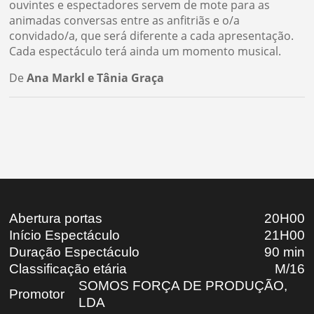
ouvintes e espectadores servem de mote para as
animadas conversas entre as anfitriãs e o/a
convidado/a, que será diferente a cada apresentação.
Cada espectáculo terá ainda um momento musical.
De
Ana Markl e Tânia Graça
Abertura portas
20H00
Início Espectáculo
21H00
Duração Espectáculo
90 min
Classificação etária
M/16
SOMOS FORÇA DE PRODUÇÃO,
Promotor
LDA