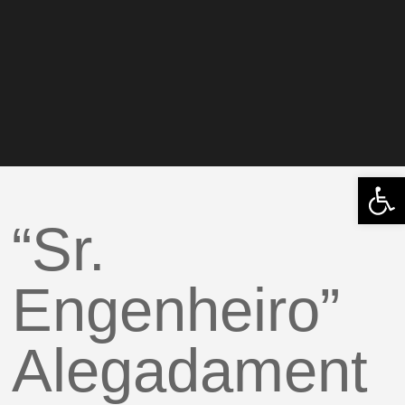
Abrir 
“Sr.
Engenheiro”
Alegadament