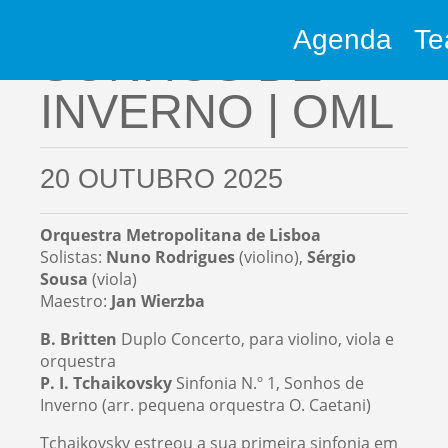
Agenda
Te
SONHOS DE
INVERNO | OML
20 OUTUBRO 2025
Orquestra Metropolitana de Lisboa
Solistas:
Nuno Rodrigues
(violino),
Sérgio
Sousa
(viola)
Maestro:
Jan Wierzba
B. Britten
Duplo Concerto, para violino, viola e
orquestra
P. I. Tchaikovsky
Sinfonia N.º 1, Sonhos de
Inverno (arr. pequena orquestra O. Caetani)
Tchaikovsky estreou a sua primeira sinfonia em