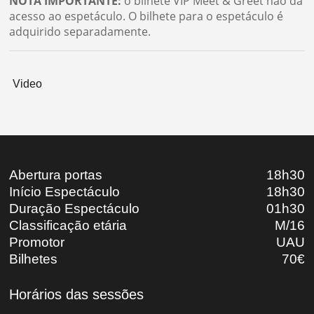
NOTA IMPORTANTE:
o bilhete VIP Meet & Greet não dá
acesso ao espetáculo. O bilhete para o espetáculo é
adquirido separadamente.
Video
Abertura portas
18h30
Início Espectáculo
18h30
Duração Espectáculo
01h30
Classificação etária
M/16
Promotor
UAU
Bilhetes
70€
Horários das sessões