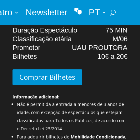
atro
Newsletter
PT
Abertura portas
20h00
Whatsapp
Início Espectáculo
21H00
Duração Espectáculo
75 MIN
Classificação etária
M/06
Promotor
UAU PROUTORA
Bilhetes
10€ a 20€
Comprar Bilhetes
Informação adicional:
Não é permitida a entrada a menores de 3 anos de
idade, com excepção de espectáculos que estejam
classificados para Todos os Públicos, de acordo com
o Decreto Lei 23/2014.
Para adquirir bilhetes de
Mobilidade Condicionada
,