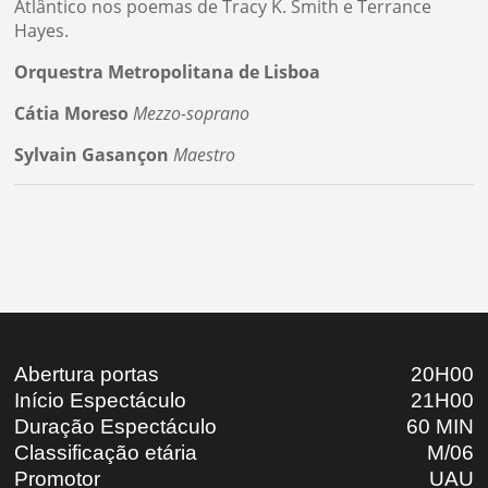
Atlântico nos poemas de Tracy K. Smith e Terrance
Hayes.
Orquestra Metropolitana de Lisboa
Cátia Moreso
Mezzo-soprano
Sylvain Gasançon
Maestro
Abertura portas
20H00
Início Espectáculo
21H00
Duração Espectáculo
60 MIN
Classificação etária
M/06
Promotor
UAU