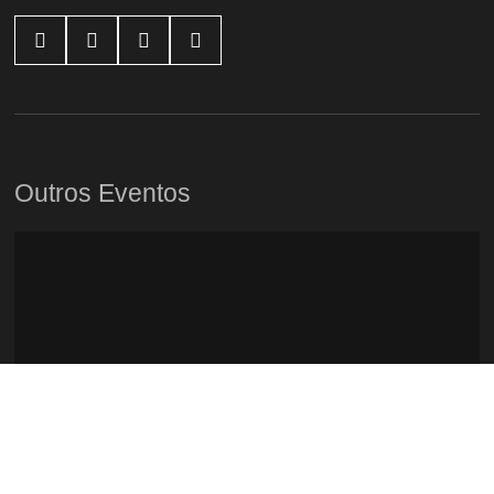




Outros Eventos
Tasting Fado