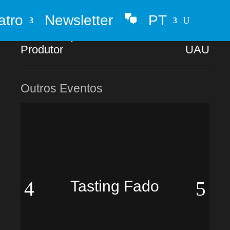
atro
Newsletter
PT
Duração Espectáculo
110 min
Whatsapp
Classificação etária
M/06
Produtor
UAU
Outros Eventos
Tasting Fado