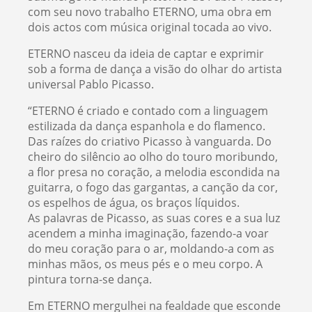
com seu novo trabalho ETERNO, uma obra em
dois actos com música original tocada ao vivo.
ETERNO nasceu da ideia de captar e exprimir
sob a forma de dança a visão do olhar do artista
universal Pablo Picasso.
“ETERNO é criado e contado com a linguagem
estilizada da dança espanhola e do flamenco.
Das raízes do criativo Picasso à vanguarda. Do
cheiro do silêncio ao olho do touro moribundo,
a flor presa no coração, a melodia escondida na
guitarra, o fogo das gargantas, a canção da cor,
os espelhos de água, os braços líquidos.
As palavras de Picasso, as suas cores e a sua luz
acendem a minha imaginação, fazendo-a voar
do meu coração para o ar, moldando-a com as
minhas mãos, os meus pés e o meu corpo. A
pintura torna-se dança.
Em ETERNO mergulhei na fealdade que esconde