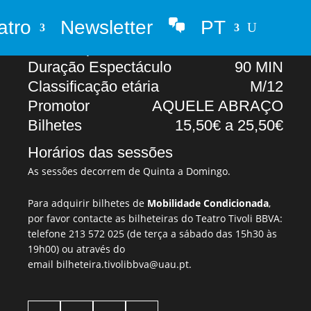
atro
Newsletter
PT
Abertura portas
20H00
Whatsapp
Início Espectáculo
21H00
Duração Espectáculo
90 MIN
Classificação etária
M/12
Promotor
AQUELE ABRAÇO
Bilhetes
15,50€ a 25,50€
Horários das sessões
As sessões decorrem de Quinta a Domingo.
Para adquirir bilhetes de
Mobilidade Condicionada
,
por favor contacte as bilheteiras do Teatro Tivoli BBVA:
telefone
213 572 025
(de terça a sábado das 15h30 às
19h00) ou através do
email
bilheteira.tivolibbva@uau.pt
.