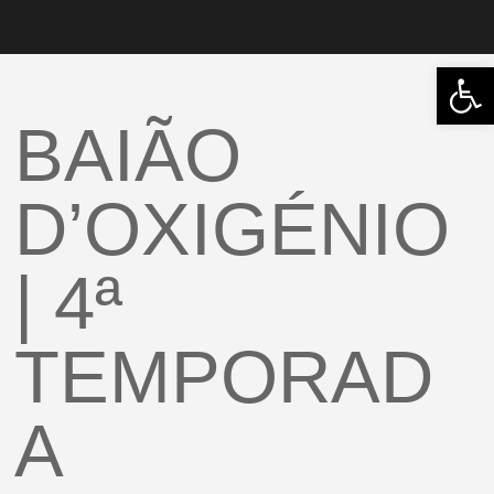
Abrir 
BAIÃO
D’OXIGÉNIO
| 4ª
TEMPORAD
A