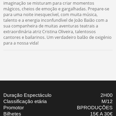
imaginação se misturam para criar momentos
mágicos, cheios de emoção e gargalhadas. Prepare-se
para uma noite inesquecível, com muita música,
talento e a energia inconfundível de João Baião com a
sua companheira de muitas aventuras teatrais a
extraordinária atriz Cristina Oliveira, talentosos
cantores e bailarinos. Um verdadeiro balão de oxigénio
para a nossa vida!
Duração Espectáculo
2H00
Classificação etária
M/12
Promotor
BPRODUÇÕES
Bilhetes
15€ A 30€