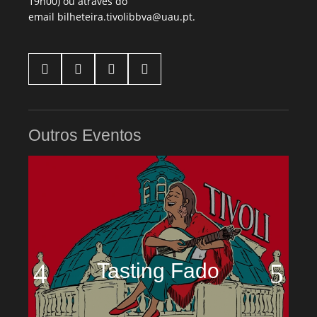
19h00) ou através do
email
bilheteira.tivolibbva@uau.pt
.




Outros Eventos
Tasting Fado