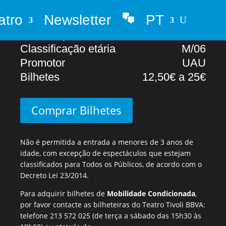
atro
Newsletter
PT
Abertura portas
17H00
Whatsapp
Início Espectáculo
18H00
Classificação etária
M/06
Promotor
UAU
Bilhetes
12,50€ a 25€
Comprar Bilhetes
Não é permitida a entrada a menores de 3 anos de
idade, com excepção de espectáculos que estejam
classificados para Todos os Públicos, de acordo com o
Decreto Lei 23/2014.
Para adquirir bilhetes de
Mobilidade Condicionada
,
por favor contacte as bilheteiras do Teatro Tivoli BBVA:
telefone
213 572 025
(de terça a sábado das 15h30 às