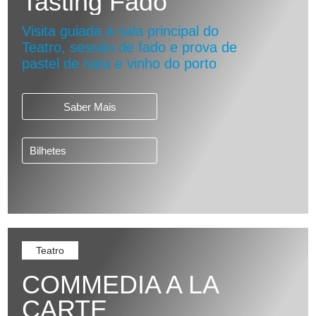
Tasting Fado
Visita guiada à sala principal do
Teatro, sessão de fado e prova de
pastel de nata e vinho do porto
Saber Mais
Bilhetes
Teatro
COMMEDIA A LA
CARTE