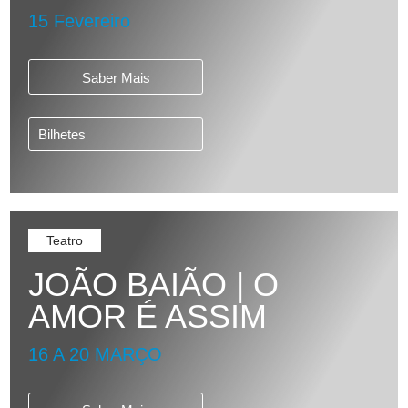
15 Fevereiro
Saber Mais
Bilhetes
Teatro
JOÃO BAIÃO | O
AMOR É ASSIM
16 A 20 MARÇO