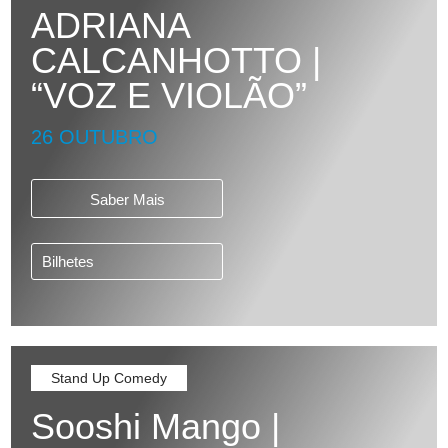
ADRIANA
CALCANHOTTO |
“VOZ E VIOLÃO”
26 OUTUBRO
Saber Mais
Bilhetes
Stand Up Comedy
Sooshi Mango |