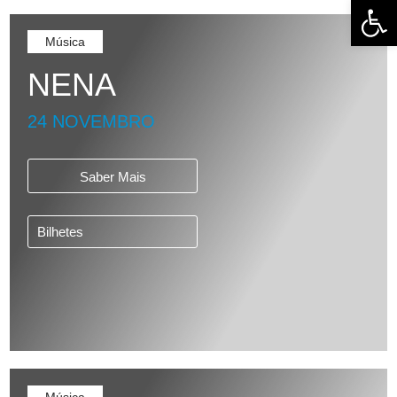
Abrir 
Música
NENA
24 NOVEMBRO
Saber Mais
Bilhetes