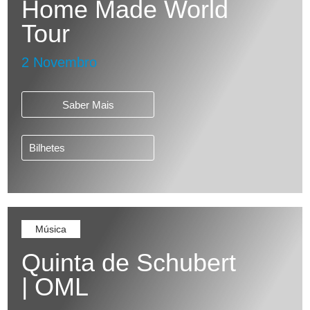
Home Made World
Tour
2 Novembro
Saber Mais
Bilhetes
Música
Quinta de Schubert
| OML